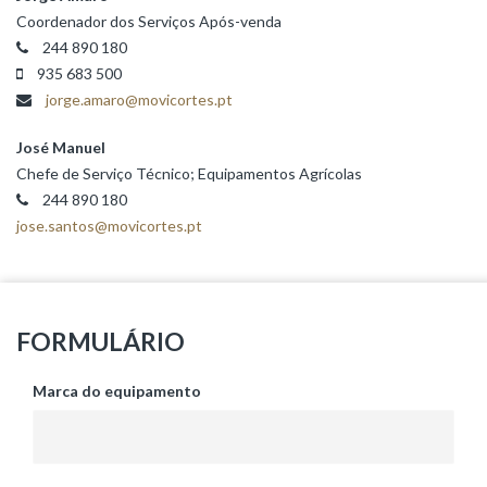
Coordenador dos Serviços Após-venda
244 890 180
935 683 500
jorge.amaro@movicortes.pt
José Manuel
Chefe de Serviço Técnico; Equipamentos Agrícolas
244 890 180
jose.santos@movicortes.pt
FORMULÁRIO
Marca do equipamento