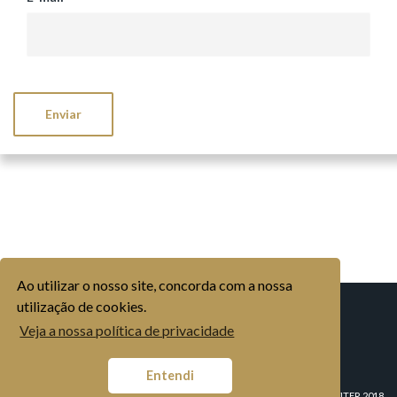
Ao utilizar o nosso site, concorda com a nossa
utilização de cookies.
EMPRESA
HISTÓRIA
ORGANIZAÇÃO
MARCAS INDUSTRIAL
Veja a nossa política de privacidade
MARCAS AGRÍCOLA
MERCADOS
MOVICORTES, S.A.
CONTACTOS
POLÍTICA DE PRIVACIDADE
LIVRO DE RECLAMAÇÕES
CANAL DE DENÚNCIAS
Entendi
CONDUTA E INTEGRIDADE
© COPYRIGHT MOVITER 2018