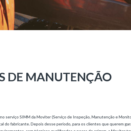
S DE MANUTENÇÃO
no serviço SIMM da Moviter (Serviço de Inspeção, Manutenção e Monito
 do fabricante. Depois desse período, para os clientes que querem gara
 equipamentos, com técnicos qualificados e peças de origem, a Moviter t