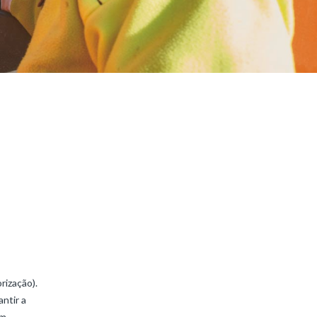
rização).
ntir a
em