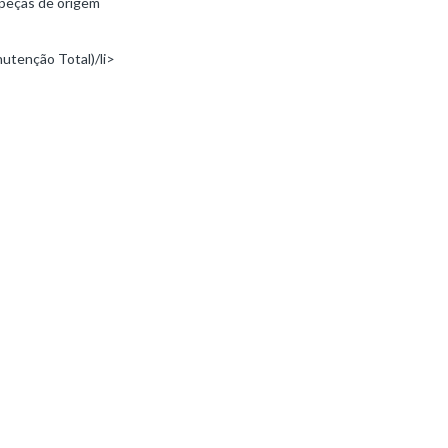
 peças de origem
utenção Total)/li>