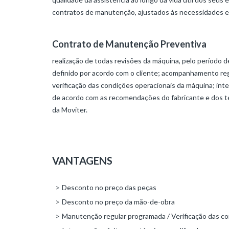
VOGELE
contratos de manutenção, ajustados às necessidades e c
Estradas
e
Pavimentos
Contrato de Manutenção Preventiva
realização de todas revisões da máquina, pelo período 
HAMM
definido por acordo com o cliente; acompanhamento reg
verificação das condições operacionais da máquina; in
Infraestruturas
e
de acordo com as recomendações do fabricante e dos t
Movimentação
da Moviter.
de
Terras
Estradas
e
VANTAGENS
Pavimentos
Desconto no preço das peças
KLEEMANN
Desconto no preço da mão-de-obra
Mineração
Manutenção regular programada / Verificação das co
e
Demolição