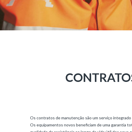
e
Demolição
JOHN
DEERE
Economia
Circular
e
Floresta
CONTRATO
WIRTGEN
Estradas
e
Pavimentos
Mineração
e
Os contratos de manutenção são um serviço integrado 
Demolição
Os equipamentos novos beneficiam de uma garantia total
qualidade da assistência ao longo da vida útil dos seus