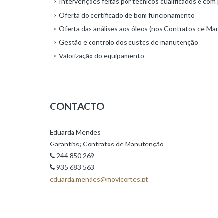
Intervenções feitas por técnicos qualificados e com
Ambiente
Oferta do certificado de bom funcionamento
Oferta das análises aos óleos (nos Contratos de Man
BENNINGHOVEN
Gestão e controlo dos custos de manutenção
Estradas
Valorização do equipamento
e
Pavimentos
NPK
CONTACTO
Mineração
e
Eduarda Mendes
Demolição
Garantias; Contratos de Manutenção
244 850 269
GEHL
935 683 563
Infraestruturas
eduarda.mendes@movicortes.pt
e
Movimentação
de