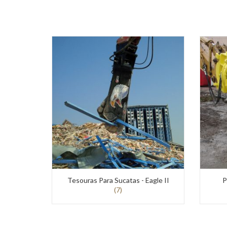
DEERE
Economia
Circular
e
Floresta
WIRTGEN
Estradas
e
Pavimentos
Mineração
e
Demolição
Tesouras Para Sucatas - Eagle II
P
VOGELE
(7)
Estradas
e
Pavimentos