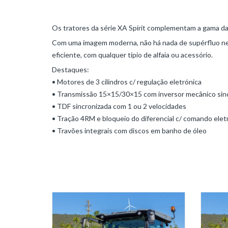
DEERE
Os tratores da série XA Spirit complementam a gama d
Economia
Circular
Com uma imagem moderna, não há nada de supérfluo nes
e
eficiente, com qualquer tipio de alfaia ou acessório.
Floresta
Destaques:
• Motores de 3 cilindros c/ regulação eletrónica
WIRTGEN
• Transmissão 15×15/30×15 com inversor mecânico sin
Estradas
• TDF sincronizada com 1 ou 2 velocidades
e
• Tração 4RM e bloqueio do diferencial c/ comando eletr
Pavimentos
• Travões integrais com discos em banho de óleo
Mineração
e
Demolição
VOGELE
Estradas
e
Pavimentos