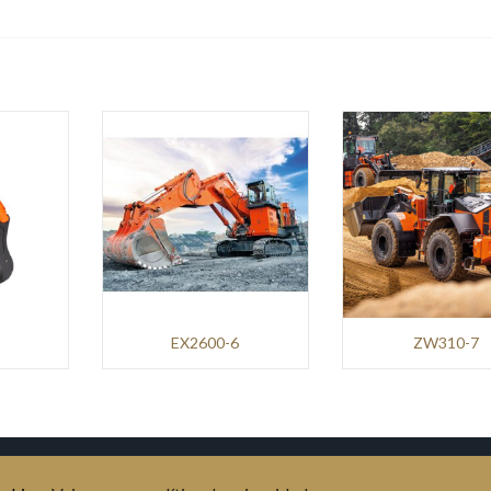
EX2600-6
ZW310-7
AS AGRÍCOLA
MERCADOS
MOVICORTES, S.A.
CONTACTOS
POLÍTICA DE PRIVACIDADE