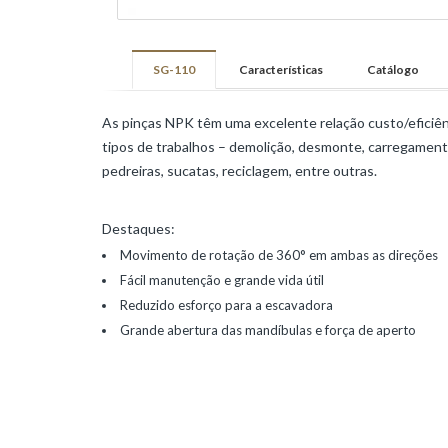
Pavimentos
HAMM
SG-110
Características
Catálogo
Infraestruturas
e
As pinças NPK têm uma excelente relação custo/eficiênci
Movimentação
tipos de trabalhos – demolição, desmonte, carregament
de
pedreiras, sucatas, reciclagem, entre outras.
Terras
Estradas
e
Destaques:
Pavimentos
Movimento de rotação de 360° em ambas as direções
Fácil manutenção e grande vida útil
KLEEMANN
Reduzido esforço para a escavadora
Mineração
Grande abertura das mandíbulas e força de aperto
e
Demolição
Ambiente