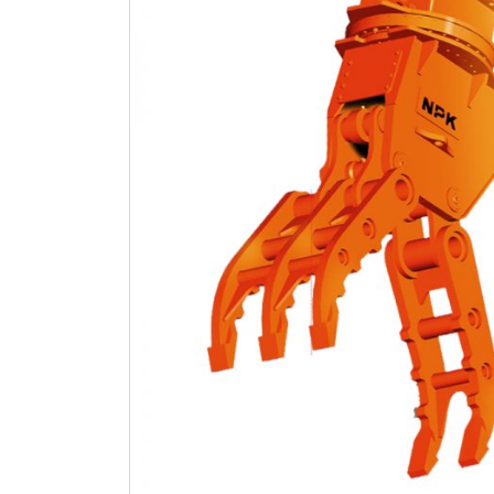
JOHN
DEERE
Economia
Circular
e
Floresta
WIRTGEN
Estradas
e
Pavimentos
Mineração
e
Demolição
VOGELE
Estradas
e