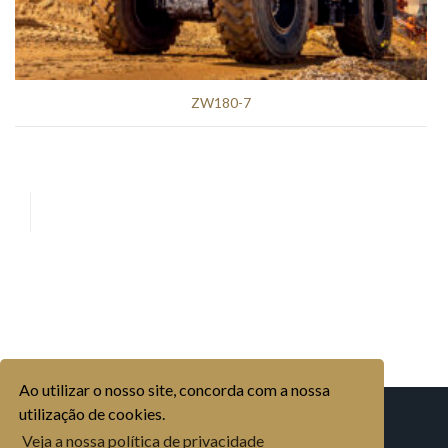
ZW180-7
Ao utilizar o nosso site, concorda com a nossa
utilização de cookies.
EMPRESA
HISTÓRIA
ORGANIZAÇÃO
MARCAS INDUSTRIAL
Veja a nossa política de privacidade
MARCAS AGRÍCOLA
MERCADOS
MOVICORTES, S.A.
CONTACTOS